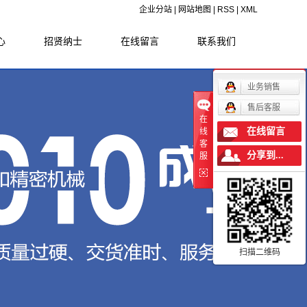
企业分站
|
网站地图
|
RSS
|
XML
心
招贤纳士
在线留言
联系我们
闻
业务销售
闻
售后客服
在
识
在线留言
线
客
分享到...
服
扫描二维码