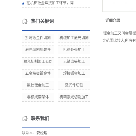
在机柜钣金焊接加工环节，常...
热门关键词
详细介绍
钣金加工又叫金属板
折弯钣金件切割
机械加工激光切割
金范围比较大,所有
激光切割组装件
机箱外壳加工
激光切割加工公司
无缝弯头加工
五金精密钣金件
焊接钣金加工
数控钣金加工
激光件切割
非标成套架体
机箱激光切割加工
联系我们
联系人：娄经理