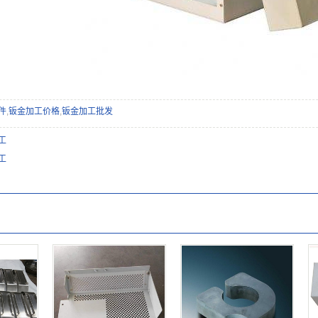
件
,
钣金加工价格
,
钣金加工批发
工
工