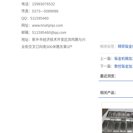
电话：15993076532
传真：0373—5089086
QQ：511595460
网址：www.hnxhjmjx.com
邮箱：511595460@qq.com
地址：新乡市经济技术开发区凤鸣路与兴
相关标签：
精密钣金
业街交叉口向南300米路东第3户
上一篇：
钣金机箱加
下一篇：
数控钣金加
最近浏览：
相关产品：