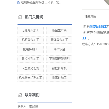
在机柜钣金焊接加工环节，常...
热门关键词
详细介绍
新乡
焊接钣金加工
无缝弯头加工
钣金生产商
新乡市祥和精密机械
工厂
。
机箱钣金加工
壳体钣金加工
联系方式：159030
配电柜加工
精密钣金
数控冲孔加工
不锈钢框架切割
大型激光切割
数控折弯机
机械激光切割加工
折弯件加工
联系我们
联系人：娄经理