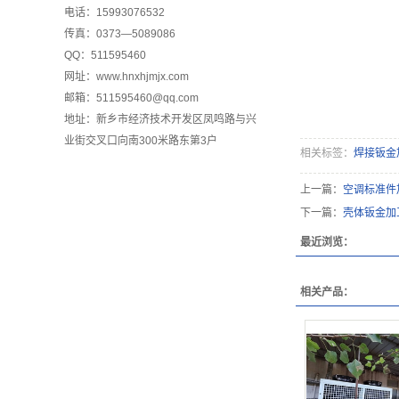
电话：15993076532
传真：0373—5089086
QQ：511595460
网址：www.hnxhjmjx.com
邮箱：511595460@qq.com
地址：新乡市经济技术开发区凤鸣路与兴
业街交叉口向南300米路东第3户
相关标签：
焊接钣金
上一篇：
空调标准件
下一篇：
壳体钣金加
最近浏览：
相关产品：